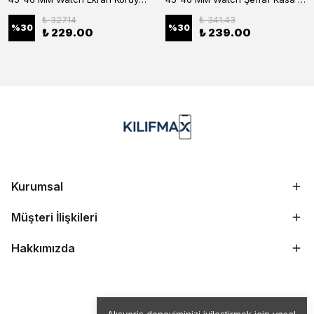
₺ 327.14
₺ 341.43
%
30
%
30
₺ 229.00
₺ 239.00
Kurumsal
Müşteri İlişkileri
Hakkımızda