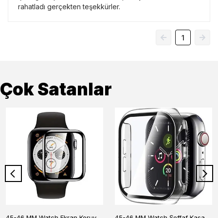
rahatladı gerçekten teşekkürler.
1
Çok Satanlar
45-46 MM Watch Ekran Koruyucu
45-46 MM Watch Şeffaf Kasa Koruyucu