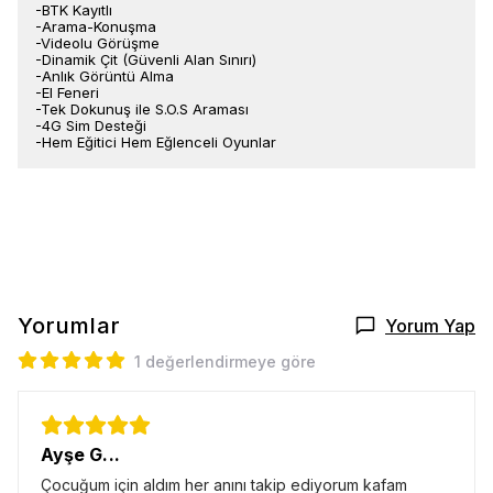
-BTK Kayıtlı
-Arama-Konuşma
-Videolu Görüşme
-Dinamik Çit (Güvenli Alan Sınırı)
-Anlık Görüntü Alma
-El Feneri
-Tek Dokunuş ile S.O.S Araması
-4G Sim Desteği
-Hem Eğitici Hem Eğlenceli Oyunlar
Yorumlar
Yorum Yap
1 değerlendirmeye göre
Ayşe G...
Çocuğum için aldım her anını takip ediyorum kafam