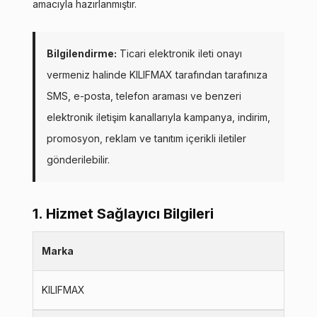
KVKK kapsamında tarafınızca korunmasını, sms ve
amacıyla hazırlanmıştır.
Paylaştığım bilgilerin
WhatsApp üzerinden bilgilendirmeleri almayı
kabul ediyorum.
Çevir Kazan
Bilgilendirme:
Ticari elektronik ileti onayı
vermeniz halinde KILIFMAX tarafından tarafınıza
SMS, e-posta, telefon araması ve benzeri
elektronik iletişim kanallarıyla kampanya, indirim,
promosyon, reklam ve tanıtım içerikli iletiler
gönderilebilir.
1. Hizmet Sağlayıcı Bilgileri
Marka
KILIFMAX