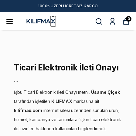
1000₺ ÜZERI ÜCRETSIZ KARGO
10%
0
200TL
400 TL
5%
25%
Ticari Elektronik İleti Onayı
100TL
```
İşbu Ticari Elektronik İleti Onayı metni,
Üsame Çiçek
Çark Çevir
Merhaba, hemen çarkı çevirmeye ne dersin?
tarafından işletilen
KILIFMAX
markasına ait
kilifmax.com
internet sitesi üzerinden sunulan ürün,
hizmet, kampanya ve tanıtımlara ilişkin ticari elektronik
ileti izinleri hakkında kullanıcıları bilgilendirmek
Tanıtım, pazarlama, reklam ve benzeri amaçlarla tarafıma ticari elektronik ileti gönderilmesine izin
Elektronik Ticari İleti Aydınlatma Metni
veriyorum.
'ni okudum onay veriyorum.