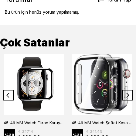
Bu ürün için henüz yorum yapılmamış.
Çok Satanlar
45-46 MM Watch Ekran Koruyucu
45-46 MM Watch Şeffaf Kasa Koruyucu
₺ 327.14
₺ 341.43
%
30
%
30