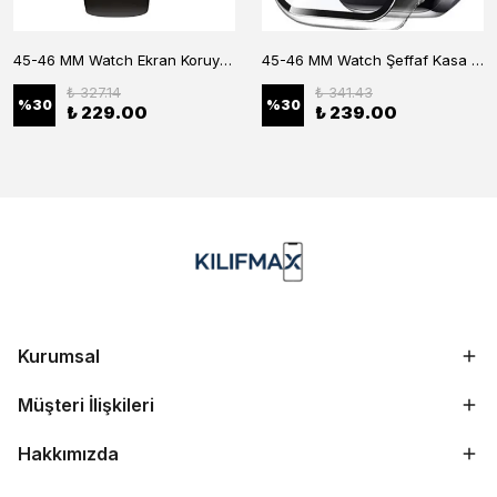
45-46 MM Watch Ekran Koruyucu
45-46 MM Watch Şeffaf Kasa Koruyucu
₺ 327.14
₺ 341.43
%
30
%
30
₺ 229.00
₺ 239.00
Kurumsal
Müşteri İlişkileri
Hakkımızda