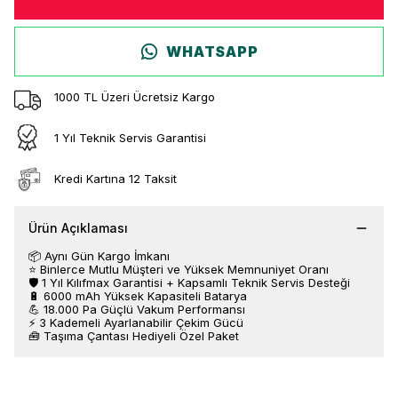
WHATSAPP
1000 TL Üzeri Ücretsiz Kargo
1 Yıl Teknik Servis Garantisi
Kredi Kartına 12 Taksit
Ürün Açıklaması
📦 Aynı Gün Kargo İmkanı
⭐ Binlerce Mutlu Müşteri ve Yüksek Memnuniyet Oranı
🛡️ 1 Yıl Kılıfmax Garantisi + Kapsamlı Teknik Servis Desteği
🔋 6000 mAh Yüksek Kapasiteli Batarya
💪 18.000 Pa Güçlü Vakum Performansı
⚡ 3 Kademeli Ayarlanabilir Çekim Gücü
🧰 Taşıma Çantası Hediyeli Özel Paket