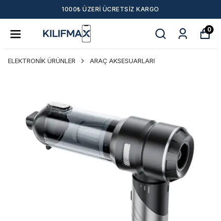
 ÜCRETSIZ KARGO
BAHAR AYINA ÖZEL TÜ
0
ELEKTRONİK ÜRÜNLER
ARAÇ AKSESUARLARI