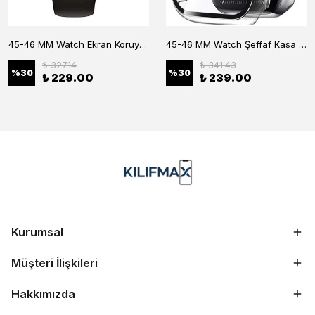
45-46 MM Watch Ekran Koruyucu
45-46 MM Watch Şeffaf Kasa Koruyucu
₺ 327.14
₺ 341.43
%
30
%
30
₺ 229.00
₺ 239.00
Kurumsal
Müşteri İlişkileri
Hakkımızda