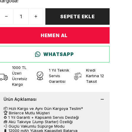
kargoda!
SEPETE EKLE
HEMEN AL
WHATSAPP
1000 TL
1 Yıl Teknik
Kredi
Üzeri
Servis
Kartına 12
Ücretsiz
Garantisi
Taksit
Kargo
Ürün Açıklaması
📦 Hızlı Kargo ve Aynı Gün Kargoya Teslim*
🏆 Binlerce Mutlu Müşteri
♻️ 1 Yıl Garanti + Kapsamlı Servis Desteği
🧰 Akü Takviye (Jump Starter) Özelliği
💨 Güçlü Vakumlu Süpürge Modu
🔋 12000 mAh Yüksek Kapasiteli Batarya