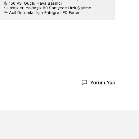
💪 150 PSI Güçlü Hava Basıncı
⚡ Lastikleri Yaklaşık 60 Saniyede Hızlı Şişirme
🔦 Acil Durumlar İçin Entegre LED Fener
ne dersin?
maçlarla
esine izin
Yorum Yap
latma Metni
'ni
tarafınızca
den
.