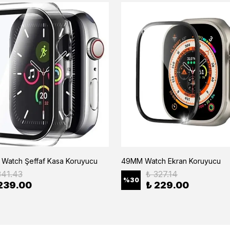
Watch Şeffaf Kasa Koruyucu
49MM Watch Ekran Koruyucu
341.43
₺ 327.14
%
30
239.00
₺ 229.00