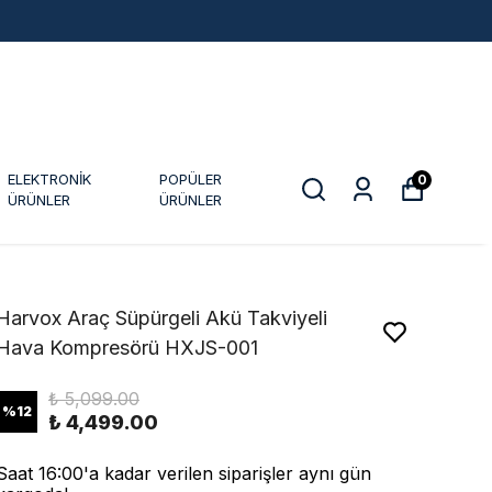
ELEKTRONİK
POPÜLER
0
ÜRÜNLER
ÜRÜNLER
Harvox Araç Süpürgeli Akü Takviyeli
Hava Kompresörü HXJS-001
₺ 5,099.00
%
12
₺ 4,499.00
Saat 16:00'a kadar verilen siparişler aynı gün