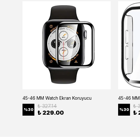
45-46 MM Watch Ekran Koruyucu
45-46 MM 
₺ 327.14
₺ 
%
30
%
30
₺ 229.00
₺ 