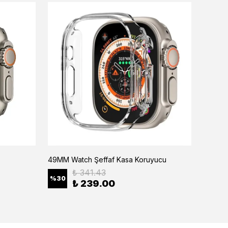
49MM Watch Şeffaf Kasa Koruyucu
Açık M
₺ 341.43
%
30
%
30
₺ 239.00